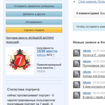
Сбор заказов. Поль
Отправить приватное сообщение
0 комментариев
. Ва
Добавить в друзья
Игнорировать
Чтобы оставлять ко
Сделать подарок
Покупаем вместе: БОЛЬШОЙ ШОПИНГ
Новые записи в бл
(взрослый)
популярность:
nikom
1638 место
21.07.202
Хотел в IT - поп
рейтинг
8472
?
nikom
18.07.202
Привилегированный
Полдневное лет
пользователь
7
уровня
nikom
08.07.202
Азбука для Бура
nikom
05.06.202
К Дню русского 
Статистика портрета:
nikom
05.06.202
сейчас просматривают портрет - 0
В связи с пмэф-
зарегистрированные пользователи
посетившие портрет за 7 дней - 0