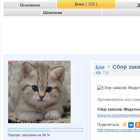
Блог
( 150 )
Основное
Д
Шпионаж
Сбор зака
>
Блог
756
Просмотреть или сохр
Сбор заказов. Модуль
www.nn.ru/community/pv/
Поделиться:
http://www.nn.ru/user.
Портрет заполнен на 56 %