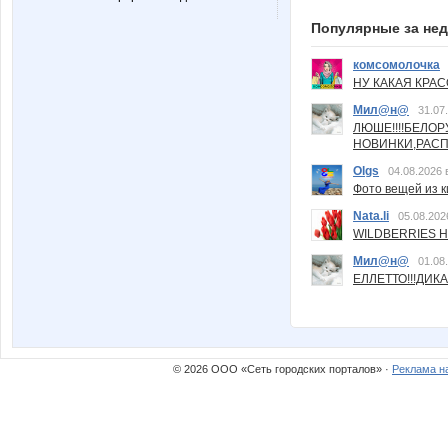
Популярные за не
комсомолочка
НУ КАКАЯ КРАСОТ
Мил@н@
31.07
ЛЮШЕ!!!!БЕЛО
НОВИНКИ,РАСП
Olgs
04.08.2026 
Фото вещей из ки
Nata.li
05.08.202
WILDBERRIES Н
Мил@н@
01.08
ЕЛЛЕТТО!!!ДИК
© 2026 ООО «Сеть городских порталов» ·
Реклама н