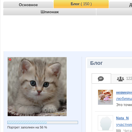
Блог
( 150 )
Основное
Д
Шпионаж
Блог
12
невмеру
любимые
Это точн
Nata_N
участник
Портрет заполнен на 56 %
))))
Чита