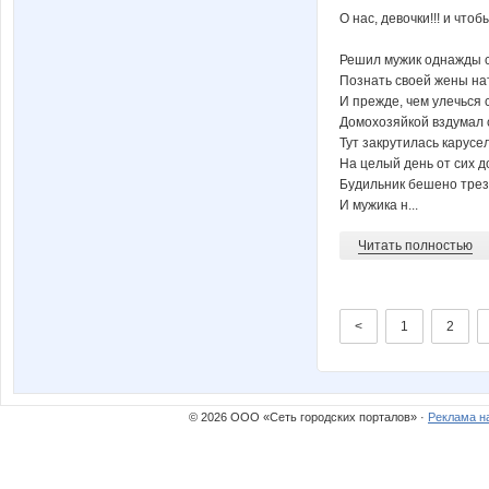
О нас, девочки!!! и чтоб
Решил мужик однажды с
Познать своей жены на
И прежде, чем улечься 
Домохозяйкой вздумал 
Тут закрутилась карусел
На целый день от сих д
Будильник бешено трез
И мужика н...
Читать полностью
<
1
2
© 2026 ООО «Сеть городских порталов» ·
Реклама н