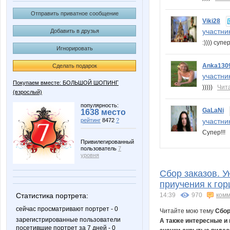
Отправить приватное сообщение
Viki28
участник
Добавить в друзья
:)))) суп
Игнорировать
Anka130
Сделать подарок
участник
Покупаем вместе: БОЛЬШОЙ ШОПИНГ
)))))
Чит
(взрослый)
популярность:
GaLaNi
1638 место
участник
рейтинг
8472
?
Супер!!!
Привилегированный
пользователь
7
уровня
Сбор заказов. 
приучения к го
14:39
970
комм
Статистика портрета:
сейчас просматривают портрет - 0
Читайте мою тему
Сбор
зарегистрированные пользователи
А также интересные и
посетившие портрет за 7 дней - 0