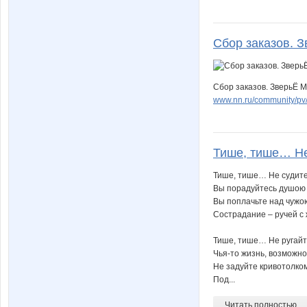
Сбор заказов. З
Сбор заказов. ЗверьЁ М
www.nn.ru/community/p
Тише, тише… Не 
Тише, тише… Не судите
Вы порадуйтесь душою
Вы поплачьте над чужо
Сострадание – ручей с
Тише, тише… Не ругай
Чья-то жизнь, возможно,
Не задуйте кривотолко
Под...
Читать полностью